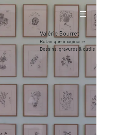
Valérie Bourret
Botanique imaginaire
Dessins,
gravures & outils